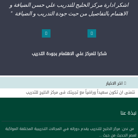
اشكر ادارة مركز الخليج للتدريب علي حسن الضيافة و
الاهتمام بالتفاصيل من حيث جودة التدريب و الضيافة ”
شكرا للمركز علي الاهتمام بجودة التدريب
اخر الاخبار
نتمنى ان تكون سعيداً وراضياً مع تجربتك فى مركز الخليج للتدريب
شاركونا بالإطلاع على بروشورات الدورات المؤكدة على موقعنا والتي تقدم لكم ب
تحذير لكل الساده العملاء بدول مجلس التعاون بان ظهر مؤخرا من ينتحل اسم ال
نبذة عنا
بالخليج للتدريب
نحن ملتزمون بتقديم أفضل خدمة ممكنة وتقديم البرامج التدريبية التي تلبي اح
مرحب بكم في موقعنا مركز الخليج للتدريب نتمنى ان نكون عند حسن ظنكم
من نحن: مركز الخليج للتدريب يقدم دوراته في المجالات التدريبية المختلفة المواكبة
لعصر الحديث من حيث ...