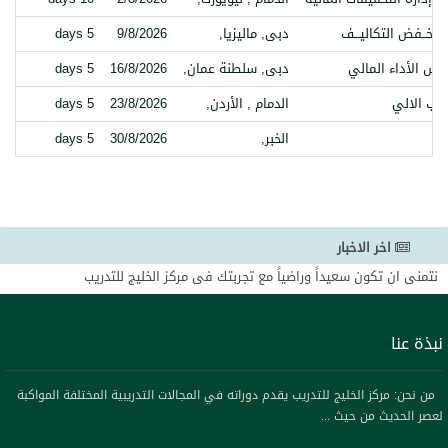
 وخــفض التكاليـــف
دبى, ماليزيا,
9/8/2026
5 days
اس الأداء المالي
دبى, سلطنة عمان,
16/8/2026
5 days
اسب الالي
الدمام , الأردن,
23/8/2026
5 days
الخبر,
30/8/2026
5 days
اخر الاخبار
نتمنى ان تكون سعيداً وراضياً مع تجربتك فى مركز الخليج للتدريب
شاركونا بالإطلاع على بروشورات الدورات المؤكدة على موقعنا والتي تقدم لكم ب
تحذير لكل الساده العملاء بدول مجلس التعاون بان ظهر مؤخرا من ينتحل اسم ال
نبذة عنا
بالخليج للتدريب
نحن ملتزمون بتقديم أفضل خدمة ممكنة وتقديم البرامج التدريبية التي تلبي اح
مرحب بكم في موقعنا مركز الخليج للتدريب نتمنى ان نكون عند حسن ظنكم
من نحن: مركز الخليج للتدريب يقدم دوراته في المجالات التدريبية المختلفة المواكبة
لعصر الحديث من حيث ...
نحن ملتزمون بتقديم حلول تدريبية حديثة ومتكاملة من حيث الأداء وخدمة عالية