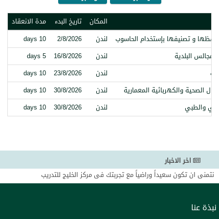
المكان
تاريخ البدء
مدة الانعقاد
حفظها و تصنيفها بإستخدام الحاسوب
لندن
2/8/2026
10 days
المجالس البلدية
لندن
16/8/2026
5 days
ات
لندن
23/8/2026
10 days
ال الصحية والكهربائية المعمارية
لندن
30/8/2026
10 days
لصحي والطبي
لندن
30/8/2026
10 days
اخر الاخبار
نتمنى ان تكون سعيداً وراضياً مع تجربتك فى مركز الخليج للتدريب
شاركونا بالإطلاع على بروشورات الدورات المؤكدة على موقعنا والتي تقدم لكم ب
تحذير لكل الساده العملاء بدول مجلس التعاون بان ظهر مؤخرا من ينتحل اسم ال
نبذة عنا
بالخليج للتدريب
نحن ملتزمون بتقديم أفضل خدمة ممكنة وتقديم البرامج التدريبية التي تلبي اح