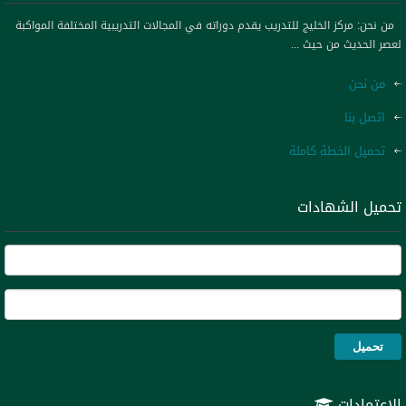
مرحب بكم في موقعنا مركز الخليج للتدريب نتمنى ان نكون عند حسن ظنكم
من نحن: مركز الخليج للتدريب يقدم دوراته في المجالات التدريبية المختلفة المواكبة
لعصر الحديث من حيث ...
نحن ملتزمون بتقديم حلول تدريبية حديثة ومتكاملة من حيث الأداء وخدمة عالية
لدينا
من نحن
اتصل بنا
تحميل الخطة كاملة
تحميل الشهادات
الاعتمادات