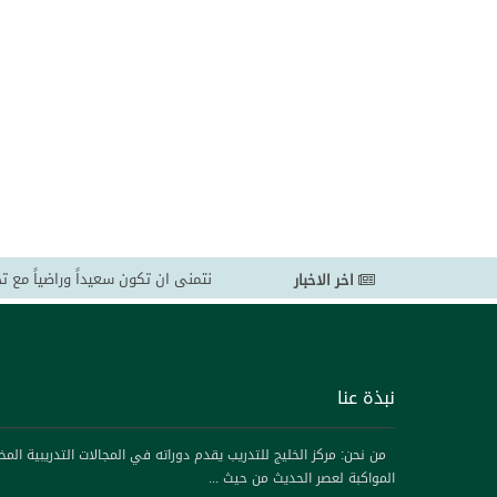
نتمنى ان تكون سعيداً وراضياً مع ت
اخر الاخبار
شاركونا بالإطلاع على بروشورات ال
تحذير لكل الساده العملاء بدول مج
بالخليج للتدريب
نحن ملتزمون بتقديم أفضل خدمة ممك
نبذة عنا
مرحب بكم في موقعنا مركز الخليج 
نحن ملتزمون بتقديم حلول تدريبية 
من نحن: مركز الخليج للتدريب يقدم دوراته في المجالات التدريبية المخ
لدينا
المواكبة لعصر الحديث من حيث ...