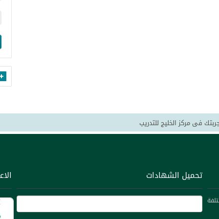
جربتك فى مركز الخليج للتدريب
دورات المؤكدة على موقعنا والتي تقدم لكم بتخفيضات كبيرة
لس التعاون بان ظهر مؤخرا من ينتحل اسم الخليج للتدريب نحذر الساده العملاء 
نة وتقديم البرامج التدريبية التي تلبي احتياجات جميع المشاركين ومنظماتهم.
تحميل الشهادات
الاع
للتدريب نتمنى ان نكون عند حسن ظنكم
حديثة ومتكاملة من حيث الأداء وخدمة عالية الجودة ونسعى جاهدين لتحقيق رضا ع
تلفة