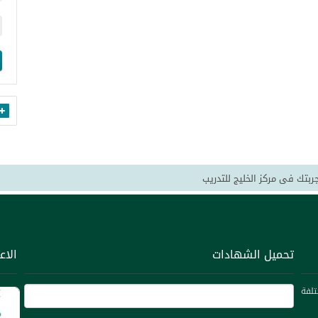
جربتك فى مركز الخليج للتدريب
دورات المؤكدة على موقعنا والتي تقدم لكم بتخفيضات كبيرة
لس التعاون بان ظهر مؤخرا من ينتحل اسم الخليج للتدريب نحذر الساده العملاء 
نة وتقديم البرامج التدريبية التي تلبي احتياجات جميع المشاركين ومنظماتهم.
تحميل الشهادات
الاع
للتدريب نتمنى ان نكون عند حسن ظنكم
حديثة ومتكاملة من حيث الأداء وخدمة عالية الجودة ونسعى جاهدين لتحقيق رضا ع
تلفة