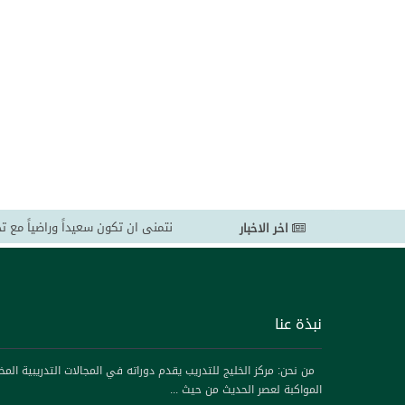
نتمنى ان تكون سعيداً وراضياً مع ت
اخر الاخبار
شاركونا بالإطلاع على بروشورات ال
تحذير لكل الساده العملاء بدول مج
بالخليج للتدريب
نحن ملتزمون بتقديم أفضل خدمة ممك
نبذة عنا
مرحب بكم في موقعنا مركز الخليج 
نحن ملتزمون بتقديم حلول تدريبية 
من نحن: مركز الخليج للتدريب يقدم دوراته في المجالات التدريبية المخ
لدينا
المواكبة لعصر الحديث من حيث ...